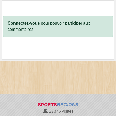
Connectez-vous
pour pouvoir participer aux
commentaires.
SPORTS
REGIONS
27376
visites