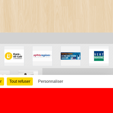
r
Tout refuser
Personnaliser
arte cookies
Gestion des cookies
s légales
Signaler un contenu inapproprié