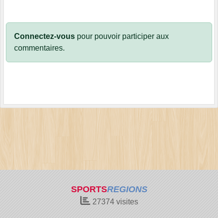
Connectez-vous
pour pouvoir participer aux
commentaires.
SPORTS
REGIONS
27374
visites