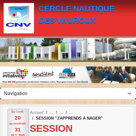
Panneau de gestion des cookies
CERCLE NAUTIQUE
DES VAUROUX
Du
lundi
Accueil
20
SESSION "J'APPRENDS A NAGER"
au
vendredi
SESSION
31
OCT.
2025