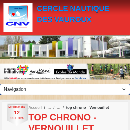
Panneau de gestion des cookies
CERCLE NAUTIQUE
DES VAUROUX
Le
dimanche
Accueil
top chrono - Vernouillet
12
TOP CHRONO -
OCT.
2025
VERNOUILLET