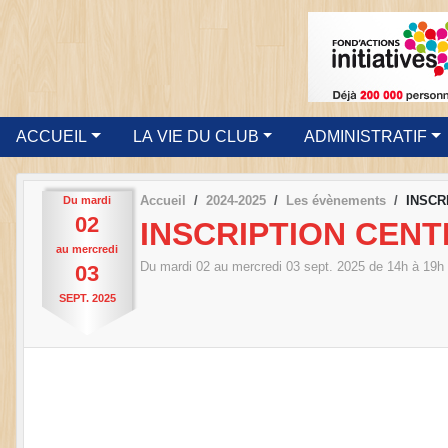
ACCUEIL
LA VIE DU CLUB
ADMINISTRATIF
Accueil
2024-2025
Les évènements
INSCR
Du
mardi
02
INSCRIPTION CEN
au
mercredi
Du
mardi
02
au
mercredi
03
sept.
2025
de 14h à 19h
03
SEPT.
2025