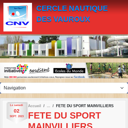
Panneau de gestion des cookies
CERCLE NAUTIQUE
DES VAUROUX
Le
samedi
Accueil
FETE DU SPORT MAINVILLIERS
02
FETE DU SPORT
SEPT.
2023
MAINVILLIERS