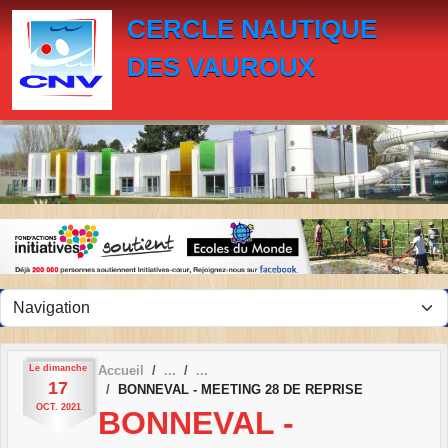
Panneau de gestion des cookies
CERCLE NAUTIQUE
DES VAUROUX
Le
dimanche
Accueil
17
BONNEVAL - MEETING 28 DE REPRISE
OCT.
2021
BONNEVAL -