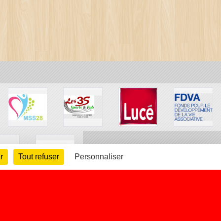
r
Tout refuser
Personnaliser
arte cookies
Gestion des cookies
s légales
Signaler un contenu inapproprié